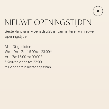
Skip
to
NL
content
EN
NIEUWE OPENINGSTIJDEN
Beste klant vanaf woensdag 28 januari hanteren wij nieuwe
NOTHING FOUND
openingstijden.
Ma – Di: gesloten
It seems we can’t find what you’re looking for. Perhaps
Wo – Do – Zo: 16:00 tot 23:00 *
searching can help.
Vr – Za: 16:00 tot 00:00 *
* Keuken open tot 22:00
Zoeken
** Honden zijn niet toegestaan
naar: